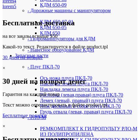
lorem4
КДМ 650-09
lorem5
- Дорожные машины с манипулятором
Бесплатная доставка
КДМ-650-07-01
КДМ 650-05
КДМ 650
на все заказы всвыше $50
- Гидроманипуляторы для КДМ
Какой-то текст. Редактируется в файле product.tpl
- Навесное оборудование КДМ
Запасные части
30 дней на возврат
- Плуг ПКЛ-70
×
Ось ножа плуга ПКЛ-70
30 дней на возврат денег
Накладка лемеха плуга ПКЛ-70
Накладка лемеха плуга ПКЛ-70
Гарантия на каждый товар
Распорка (левая,правая) плуга ПКЛ-70
Лемех (левый, правый) плуга ПКЛ-70
Текст можно отредактировать в файле product.tpl.
Нож дисковый в сборе плуга ПКЛ-70
Грудь отвала (левая, правая) плуга ПКЛ-70
Бесплатные подарки
- РЛО-М
×
РЕМКОМПЛЕКТ К ГИДРОПУЛЬТУ РЛО-М
ИЗ ПОЛИПРОПИЛЕНА
Бесплатные подарки
РЕМКОМПЛЕКТ К ГИДРОПУЛЬТУ РЛО-М