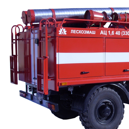
УМ-70 ОС (сортиментовоз Урал)
КМ-70 ОС (сортиментовоз КАМАЗ)
- ОБОРУДОВАНИЕ ДЛЯ ЛЕСОВОЗОВ И
СОРТИМЕНТОВОЗОВ
Платформа лесовозная ОЛ-1
Оборудование сортиментовозное ОС-4
- Прицепы тракторные
Прицеп тракторный ПЛ-7
- Навеска гидравлическая
- Чокер
Гидроманипуляторы
- Манипуляторы для леса
VPL 100-86L
- Манипуляторы для лома
VPL 100-76M
- МАНИПУЛЯТОРЫ ДЛЯ ДОРОГ и ЖКХ
VPL 70-76D
- Манипуляторы для с/х