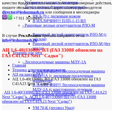
- Установки высокого давления
качество продукции или какие-либо неправомерные действия,
- Плуги лесные (противопожарные)
пишите письмо на почтовый адрес нашего руководителя
director@leshozmash.ru
или сообщения в мессенджеры
ПКЛ-70 с дисковым ножом
+7 911 363-04-65
В НАЛИЧИИ!!! ПЛП-1-15 ВЛ
- Ранцевые лесные огнетушители РЛО-М
Ранцевый лесной огнетушитель РЛО-М (с
В случае
Рекламации
просьба направить ее на
чехлом)
info@leshozmash.ru
Ранцевый лесной огнетушитель РЛО-М (без
чехла)
АЦ 1,6-40(33088)_ВЛ (ГАЗ 33088 обновлен на
Техника для леса
ГАЗ С41А23 Next "Садко")
- Лесопосадочные машины МЛУ-1А
Главная
Техника для тушения пожаров
В НАЛИЧИИ!!! Лесопосадочная машина
АЦ на шасси ГАЗ
МЛУ-1А (с дисковым посадочным
АЦ 1,6-40(33088)_ВЛ (ГАЗ 33088 обновлен на ГАЗ
аппаратом)
С41А23 Next "Садко")
В НАЛИЧИИ!!! Лесопосадочная машина
МЛУ-1А (с крестовинно-лучевым
АЦ 1,6-40(33088) ВЛ (ГАЗ 33088 обновлен на ГАЗ С41А23
посадочным аппаратом)
Next "Садко")
АСП 1,6-40 (33088) ВЛ (Л) (ГАЗ 33088
- Лесовозы
обновлен на ГАЗ С41А23 Next "Садко")
УМ 70-К (лесовоз Урал)
- СОРТИМЕНТОВОЗЫ