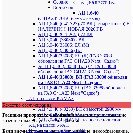
Сервис
- АЦ на шасси ГАЗ
Контакты
АЦ 1,6-40
(С41А23)-70ВЛ (семь отсеков)
АЦ 1,6-40 (С41А23)-70 ВЛ (четыре отсека) В
НАЛИЧИИ!!! НОВАЯ 2026 Г.В
АЦ 1,6-40 (С41А23)-72 ВЛ
АЦ 3,0-40 (33086) - ВЛ
АЦ 3,0-40(33086) ВЛ (М)
АЦ 3,0-40 (33086) ВЛ
АЦ 1,6-40(33088) ВЛ (Л) (ГАЗ 33088
обновлен на ГАЗ С41А23 Next "Садко")
АСП 1,6-40 (33088) ВЛ (Л) (ГАЗ 33088
обновлен на ГАЗ С41А23 Next "Садко")
АЦ 1,6-40(33088)_ВЛ (ГАЗ 33088 обновлен
на ГАЗ С41А23 Next "Садко")
АЦ 1,6-40(33088) ВЛ (ГАЗ 33088 обновлен
на ГАЗ С41А23 Next "Садко")
- АЦ на шасси КАМАЗ
Качество обслуживания
АЦ 4,0-40 (43253) ВЛ с высотой 2980 мм
АЦ 3,0-40(43502) ВЛ лесное исполнение
Главным приоритетом компании
является предоставление
АЦ 3,0-40(43501) ВЛ лесное исполнение
качественных услуг и честная работа.
- АЦ на шасси УРАЛ
- Прицепы пожарные ПЛПМ
Если вас не устроило
наше обслуживание, ценообразование,