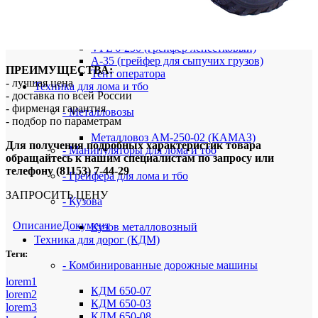
- Навесное оборудование
VPL-X35 (лесопогрузочный грейфер)
VPL 6-250 (грейфер лепестковый)
A-35 (грейфер для сыпучих грузов)
ПРЕИМУЩЕСТВА:
Тент оператора
- лучшая цена
Техника для лома и тбо
- доставка по всей России
- фирменая гарантия
- Металловозы
- подбор по параметрам
Металловоз АМ-250-02 (КАМАЗ)
Для получения подробных характеристик товара
- Манипуляторы для лома и тбо
обращайтесь к нашим специалистам по запросу или
телефону (81153) 7-44-29
- Грейфера для лома и тбо
ЗАПРОСИТЬ ЦЕНУ
- Кузова
Описание
Документ
Кузов металловозный
Техника для дорог (КДМ)
Теги:
- Комбинированные дорожные машины
lorem1
КДМ 650-07
lorem2
КДМ 650-03
lorem3
КДМ 650-08